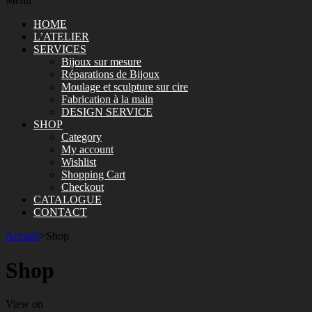
Menu
HOME
L’ATELIER
SERVICES
Bijoux sur mesure
Réparations de Bijoux
Moulage et sculpture sur cire
Fabrication à la main
DESIGN SERVICE
SHOP
Category
My account
Wishlist
Shopping Cart
Checkout
CATALOGUE
CONTACT
Accueil
>
Shop
Shop
View on