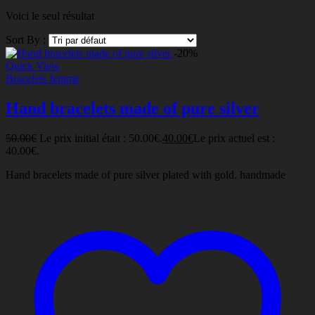
Voici le seul résultat
Sort By :
-20%
Quick View
Bracelets femme
Hand bracelets made of pure silver
50.00
€
Le prix initial était : 50.00€.
40.00
€
Le prix actuel est :
40.00€.
Hand bracelets made of pure silver plated with gold. handmade