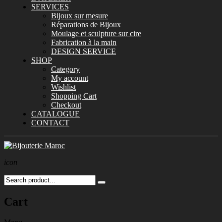
SERVICES
Bijoux sur mesure
Réparations de Bijoux
Moulage et sculpture sur cire
Fabrication à la main
DESIGN SERVICE
SHOP
Category
My account
Wishlist
Shopping Cart
Checkout
CATALOGUE
CONTACT
icon
Cart